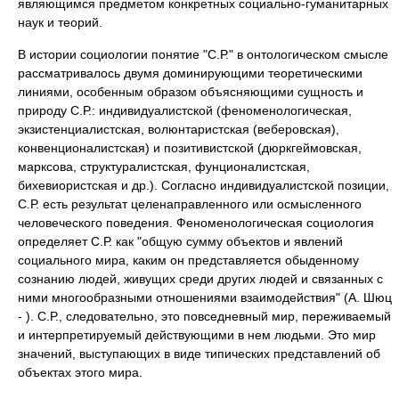
являющимся предметом конкретных социально-гуманитарных
наук и теорий.
В истории социологии понятие "С.Р." в онтологическом смысле
рассматривалось двумя доминирующими теоретическими
линиями, особенным образом объясняющими сущность и
природу С.Р.: индивидуалистской (феноменологическая,
экзистенциалистская, волюнтаристская (веберовская),
конвенционалистская) и позитивистской (дюркгеймовская,
марксова, структуралистская, фунционалистская,
бихевиористская и др.). Согласно индивидуалистской позиции,
С.Р. есть результат целенаправленного или осмысленного
человеческого поведения. Феноменологическая социология
определяет С.Р. как "общую сумму объектов и явлений
социального мира, каким он представляется обыденному
сознанию людей, живущих среди других людей и связанных с
ними многообразными отношениями взаимодействия" (А. Шюц
- ). С.Р., следовательно, это повседневный мир, переживаемый
и интерпретируемый действующими в нем людьми. Это мир
значений, выступающих в виде типических представлений об
объектах этого мира.