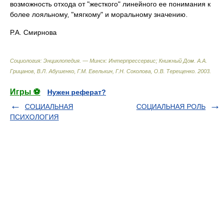
возможность отхода от "жесткого" линейного ее понимания к
более лояльному, "мягкому" и моральному значению.
Р.А. Смирнова
Социология: Энциклопедия. — Минск: Интерпрессервис; Книжный Дом
.
А.А.
Грицанов, В.Л. Абушенко, Г.М. Евелькин, Г.Н. Соколова, О.В. Терещенко
.
2003
.
Игры ⚽
Нужен реферат?
СОЦИАЛЬНАЯ
СОЦИАЛЬНАЯ РОЛЬ
ПСИХОЛОГИЯ