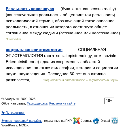
Реальность консенсуса
— (букв. англ. consensus reality)
(консенсуальная реальность, общепринятая реальность)
психологический термин, обозначающий такое описание
реальности, в отношении которого достигнуто общее
соглашение между людьми (осознанное или неосознанное) …
Википедия
социальная эпистемология
— СОЦИАЛЬНАЯ
ЭПИСТЕМОЛОГИЯ (англ. social epistemology, нем. soziale
Erkenntnistheorie) одна из современных областей
исследования на стыке философии, истории и социологии
науки, науковедения. Последние 30 лет она активно
развивается,… …
Энциклопедия эпистемологии и философии науки
© Академик, 2000-2026
18+
Обратная связь:
Техподдержка
,
Реклама на сайте
👣 Путешествия
Экспорт словарей на сайты
, сделанные на PHP,
Joomla,
Drupal,
WordPress, MODx.