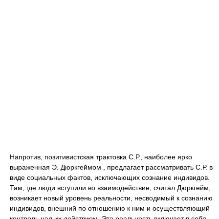
Напротив, позитивистская трактовка С.Р., наиболее ярко
выраженная Э. Дюркгеймом , предлагает рассматривать С.Р. в
виде социальных фактов, исключающих сознание индивидов.
Там, где люди вступили во взаимодействие, считал Дюркгейм,
возникает новый уровень реальности, несводимый к сознанию
индивидов, внешний по отношению к ним и осуществляющий
контроль над их действием. Эта реальность включает в себя,