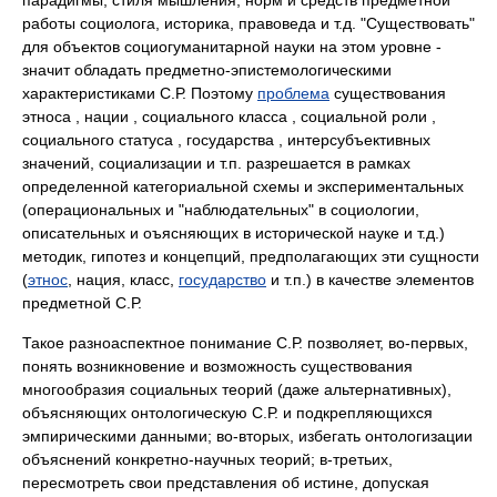
парадигмы, стиля мышления, норм и средств предметной
работы социолога, историка, правоведа и т.д. "Существовать"
для объектов социогуманитарной науки на этом уровне -
значит обладать предметно-эпистемологическими
характеристиками С.Р. Поэтому
проблема
существования
этноса , нации , социального класса , социальной роли ,
социального статуса , государства , интерсубъективных
значений, социализации и т.п. разрешается в рамках
определенной категориальной схемы и экспериментальных
(операциональных и "наблюдательных" в социологии,
описательных и оъясняющих в исторической науке и т.д.)
методик, гипотез и концепций, предполагающих эти сущности
(
этнос
, нация, класс,
государство
и т.п.) в качестве элементов
предметной С.Р.
Такое разноаспектное понимание С.Р. позволяет, во-первых,
понять возникновение и возможность существования
многообразия социальных теорий (даже альтернативных),
объясняющих онтологическую С.Р. и подкрепляющихся
эмпирическими данными; во-вторых, избегать онтологизации
объяснений конкретно-научных теорий; в-третьих,
пересмотреть свои представления об истине, допуская