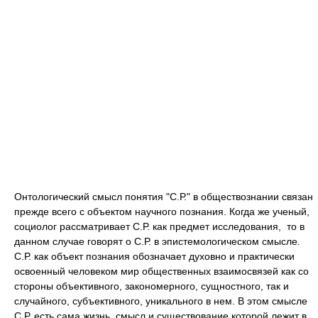
Онтологический смысл понятия "С.Р." в обществознании связан
прежде всего с объектом научного познания. Когда же ученый,
социолог рассматривает С.Р. как предмет исследования, то в
данном случае говорят о С.Р. в эпистемологическом смысле.
С.Р. как объект познания обозначает духовно и практически
освоенный человеком мир общественных взаимосвязей как со
стороны объективного, закономерного, сущностного, так и
случайного, субъективного, уникального в нем. В этом смысле
С.Р. есть сама жизнь, смысл и существование которой лежит в